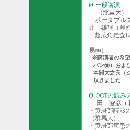
Ø
一般講演
（北里大）
・ポータブル
井 雄輝（興
・超広角走査
易㈱）
※講演者の希望
パン㈱）およ
本間大之氏（
頂きました
Ø
OCT
の読み
田 智彦（
・黄斑部読影
（群馬大）
・黄斑部疾患