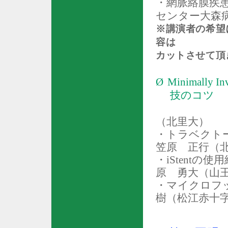
・網脈絡膜疾
センター大森
※講演者の希望
容は
カットさせて頂
Ø
Minimally In
技のコツ
（北里大）
・トラ
笠原 正行（
・
iStent
の使用
原 勇大（山
・マイクロフ
樹（松江赤十