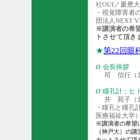
社
OUI
／慶應大
・視覚障害者
団法人
NEXT V
※講演者の希
トさせて頂き
★
第
22
回眼
Ø
会長挨拶
司 信行（
Ø
瞳孔計；ヒ
井 苑子（
・瞳孔と瞳孔
医療福祉大学
※講演者の希望
（神戸大）の講
カットさせて頂