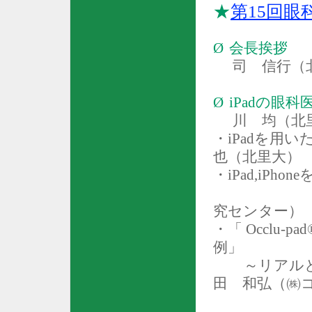
★
第
15
回眼
Ø
会長挨拶
司 信行（
Ø
iPad
の眼科
川 均（北
・
iPad
を用い
也（北里大）
・
iPad,iPhone
究センター）
・「
Occlu-pad
例」
～リアル
田 和弘（㈱