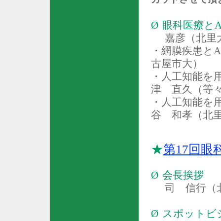
Ø
眼科医療と
A
嘉彦（北里
・網膜疾患と
A
古屋市大）
・人工知能を
津 直久（等
・人工知能を
谷 和孝（北
★
第
17
回眼
Ø
会長挨拶
司 信行（
Ø
スポットビ