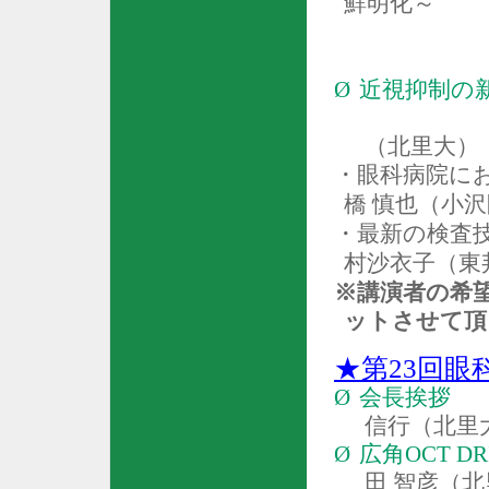
鮮明化～
Ø
近視抑制の
（北里大）
・眼科病院に
橋 慎也（小
・最新の検査
村沙衣子（東
※講演者の希
ットさせて頂
★第
23
回眼
Ø
会長挨拶
信行（北里
Ø
広角
OCT DRI
田 智彦（