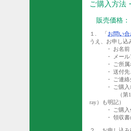
ご購入方法
販売価格：
１
.
「
お問い合
うえ、お申し込
・ お名前
・ メール
・ ご所属
・ 送付先ご
・ ご連絡先
・ ご購入
（第
ray
）も明記）
・ ご購入
・ 領収書
２
.
お申し込み