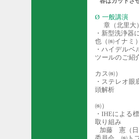
容は
カットさ
Ø
一般講演
章（北里大
・新型洗浄器
也（㈱イナミ
・ハイデルベ
ツールのご紹
カス㈱）
・ステレオ眼
頭解析
㈱）
・
IHE
による標
取り組み
加藤 憲（日
委員会 ㈱ト