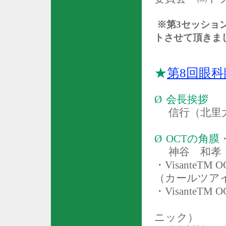
※第
3
セッショ
トさせて頂きま
★
第
8
回眼科
Ø
会長挨拶
信行（北里
Ø
OCT
の角膜
神谷 和孝
・
VisanteTM O
（カールツア
・
VisanteTM O
ニック）