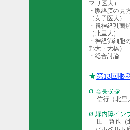
マリ医大）
・脈絡膜の見
（女子医大）
・視神経乳頭
（北里大）
・神経節細胞
邦大・大橋）
・総合討論
★
第
13
回眼
Ø
会長挨拶
信行（北里
Ø
緑内障イン
田 哲也（
・バルベルト