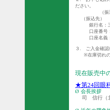
ださい。
（振込手数
（振込先）
銀行名：
口座番号
口座名義：眼
３
.
ご入金確認
※
在庫切れ
現在販売中
★第
24
回眼
Ø
会長挨拶
司 信行（