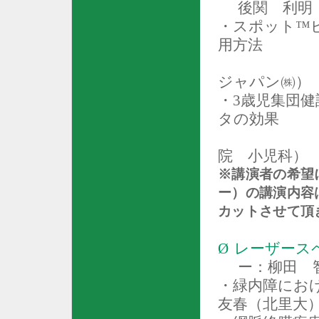
後関 利明
・スポット™
用方法
ジャパン㈱）
・
3
歳児集団健
タの効果
院 小児科）
※講演者の希望
ー）の
講演内容
カットさせて頂
Ø
レーザース
ー：柳田 
・緑内障にお
友春（北里大