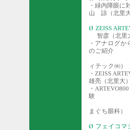
・緑内障眼に
山 諒（北里
Ø
ZEISS ARTE
智彦（北里
・アナログか
のご紹介
ィテック㈱）
・
ZEISS ARTE
雄亮（北里大
・
ARTEVO800
験
まぐち眼科）
Ø
フェイコマ