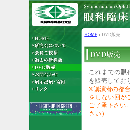
HOME
DVD販売
これまでの眼
を販売してお
※
講演者の都
をしない回が
ご了承下さい
さい）