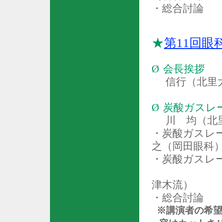
・総合討論
★
第
11
回眼
Ø
会長挨拶
信行（北里
Ø
炭酸ガスレ
川 均（北
・炭酸ガスレ
之（岡田眼科
・炭酸ガスレ
津木流）
・総合討論
※講演者の希望