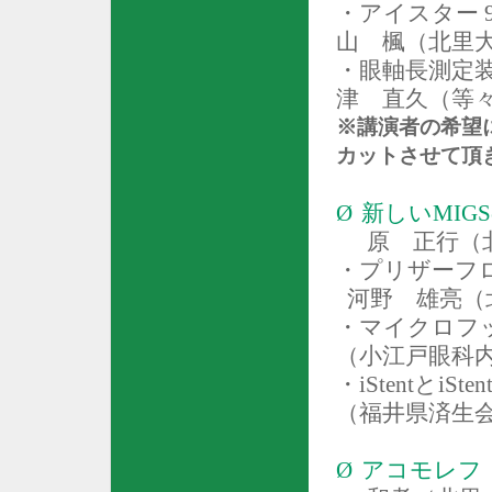
・アイスター
山 楓（北里
・眼軸長測定
津 直久（等
※講演者の希望
カットさせて頂
Ø
新しい
MIGS
原 正行（
・プリザーフ
河野 雄亮（
・マイクロフ
（小江戸眼科
・
iStent
と
iSten
（福井県済生
Ø
アコモレフ