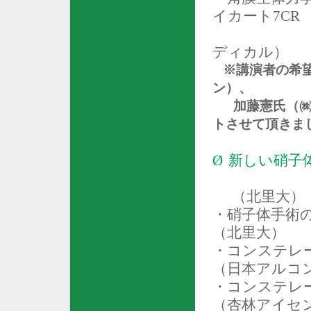
イカート
7CR
ディカル）
※講演者の希望
ン
）、
加藤憲氏（
ト
させて頂きま
Ø
新しい硝子
（北里大）
・硝子体手術
（北里大）
・コンステレ
（日本アルコ
・コンステレ
（杏林アイセ