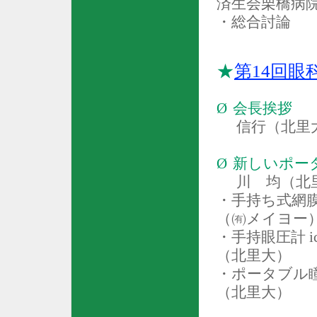
済生会栗橋病
・総合討論
★
第14回眼
Ø
会長挨拶
信行（北里
Ø
新しいポー
川 均（北
・手持ち式網
（㈲メイヨー
・手持眼圧計
i
（北里大）
・ポータブル
（北里大）