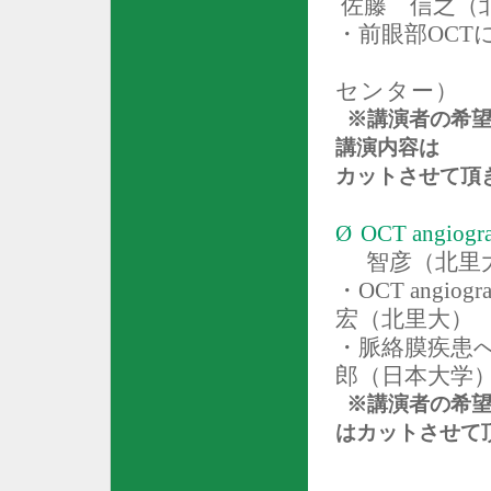
佐藤 信之（
・前眼部
OCT
センター
）
※講演者の希望
講演内容は
カットさせて頂
Ø
OCT angiogr
智彦（北里
・
OCT angiogr
宏（北里大）
・脈絡膜疾患
郎（日本大学
※講演者の希望
は
カットさせて