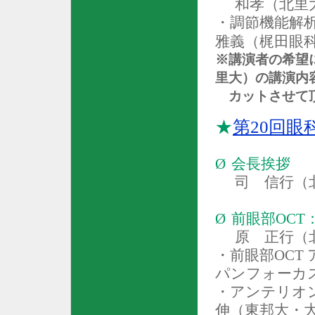
和孝（北里
・調節機能解
雅義（梶田眼
※講演者の希望
里大）の講演内
カットさせて
★
第
20
回眼
Ø
会長挨拶
司 信行（
Ø
前眼部
OCT
原 正行（
・前眼部
OCT
パンフォーカ
・アンテリオ
伸（東邦大・