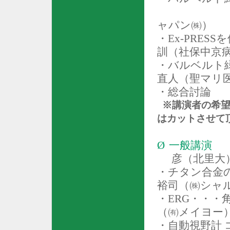
ャパン㈱）
・
Ex-PRESS
を
訓（社保中京
・バルベルト
直人（聖マリ
・総合討論
※講演者の希望
は
カットさせて
Ø
一般講演
彦（北里大
・チタン合金
裕司（㈱シャ
・
ERG
・・・
（㈲メイヨー
・自動視野計 