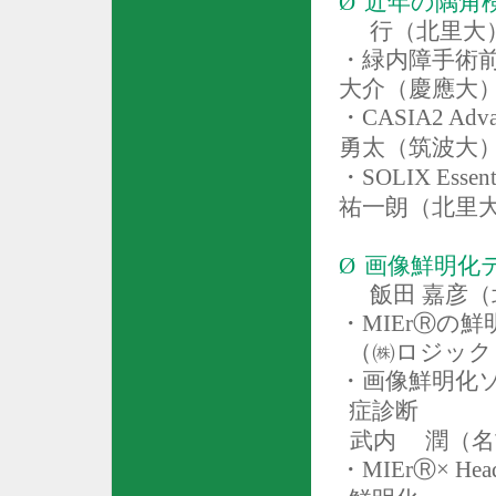
Ø
近年の
行（北里大
・
緑内障手術
大介（慶應大
・
CASIA2 Adva
勇太（筑波大
・
SOLIX Essent
祐一朗（北里
Ø
画像鮮明化
飯田 嘉彦
・
MIEr
Ⓡの鮮
（㈱ロジック
・画像鮮明化
症診断
武内 潤（名
・
MIEr
Ⓡ×
Head