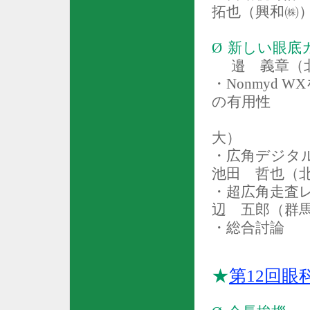
拓也（興和㈱
Ø
新しい眼底
邉 義章（
・
Nonmyd WX
の有用性
大）
・広角デジタ
池田 哲也（
・超広角走査
辺 五郎（群
・
総合討論
★
第
12
回眼