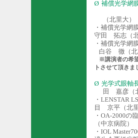
Ø
補償光学網
（北里大）
・補償光学網
守田 拓志（
・補償光学網
白谷 徹（北
※講演者の希望
ト
させて頂きま
Ø
光学式眼軸
田 嘉彦（
・
LENSTAR LS
目 京平（北
・
OA-2000
の
（中京病院）
・
IOL Master70