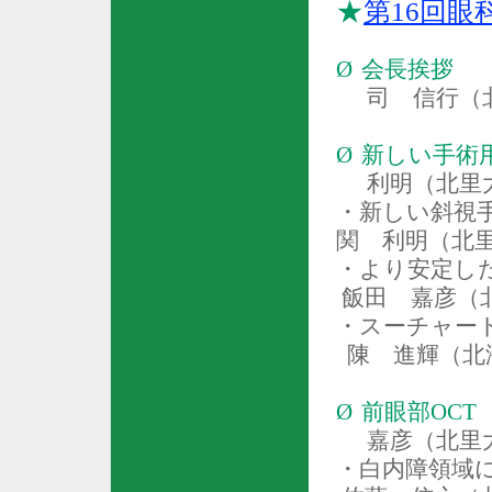
★
第
16
回眼
Ø
会長挨拶
司 信行（
Ø
新しい手術
利明（北里
・新しい斜視
関 利明（北
・より安定し
飯田 嘉彦（
・スーチャー
陳 進輝（北
Ø
前眼部
OCT
嘉彦（北里
・白内障領域