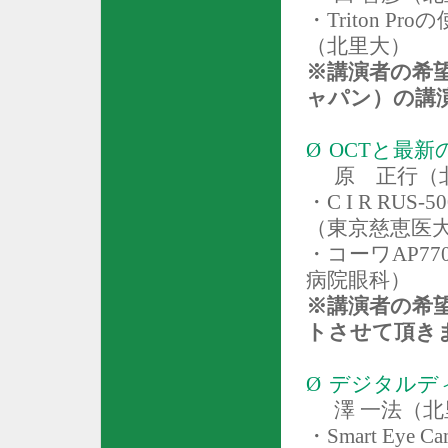
・
Triton Pro
の
（北里大）
※講演者の希
ャパン
）の講
Ø
OCT
と最新
原 正行（
・
C I R RUS-5
（東京慈恵医
・コーワ
AP77
病院眼科）
※講演者の希
トさせて頂き
Ø
デジタルデ
澤 一法（
・
Smart Eye Ca