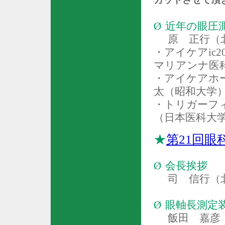
Ø
近年の眼圧
原 正行（
・アイケア
ic2
マリアンナ医
・アイケアホ
太（昭和大学
・トリガーフ
（日本医科大
★
第
21
回眼
Ø
会長挨拶
司 信行（
Ø
眼軸長測定
飯田 嘉彦