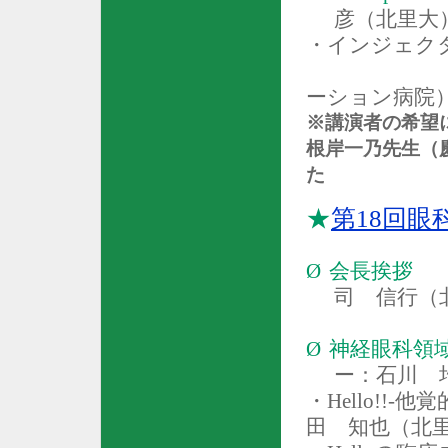
彦（北里大
・インジェク
ーション病院
※講演者の希望
根岸一乃先生（
た
★
第
18
回眼
Ø
会長挨拶
司 信行（
Ø
神経眼科領
ー：石川 
・
Hello!!-
他覚
田 知也（北