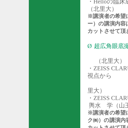
・
Hello
の臨床
（北里大）
※講演者の希望
ー）の
講演内容
カットさせて頂
Ø
超広角眼底
（北里大）
・
ZEISS CLAR
視点から
里大）
・
ZEISS CLAR
輿水 学（山
※講演者の希望
ク㈱）の
講演内
カットさせて頂