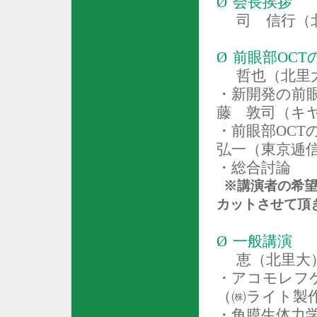
Ø
会長挨拶
司 信行（
Ø
前眼部
OCT
哲也（北里
・新開発の前
藤 敦司（キ
・前眼部
OCT
弘一（東京逓
・総合討論
※講演者の希望
カット
させて頂
Ø
一般講演
恵（北里大
・アコモレフ
（㈱ライト製
・角膜生体力