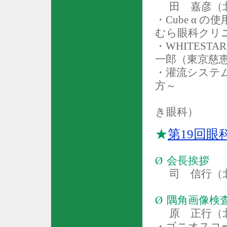
田 嘉彦（
・
Cube
α の使
むら眼科クリ
・
WHITESTAR
一郎（東京慈
・灌流システ
方～
き眼科）
★
第
19
回眼
Ø
会長挨拶
司 信行（
Ø
隅角画像検
原 正行（
・ゴニオスコ