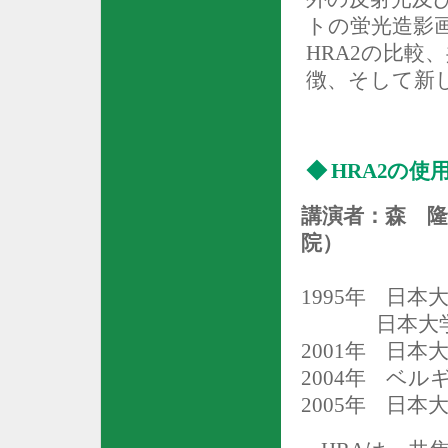
トの蛍光造影
HRA2
の比較、
徴、そして新
◆
HRA2
の使
講演者：森 隆
院）
1995
年
日本
日本大
2001
年
日本
2004
年
ベルギ
2005
年
日本