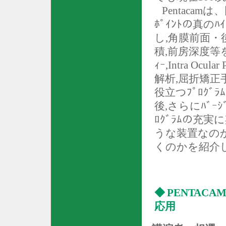
Pentacam
は、
ﾎﾟｲﾝﾄの真の
し
,
角膜前面・後面
積
,
前房深度等を
ｨｰ
,Intra Ocular 
解析
,
屈折矯正
役立つﾌﾟﾛｸﾞ
後
,
さらにﾊﾞｰｼ
ﾛｸﾞﾗﾑの充
うな装置なの
くのかを紹介
◆
PENTACA
応用