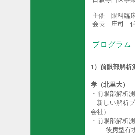
主催 眼科臨
会長 庄司 
プログラム
1
）
前眼部解析
孝（北里大）
・前眼部解析測
新しい解析プ
会社）
・前眼部解析測
後房型有水