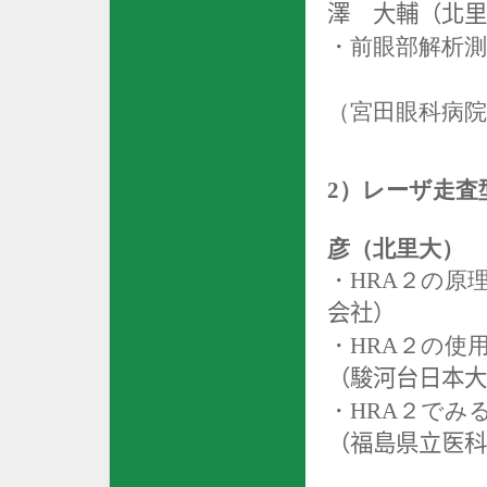
澤 大輔（北里
・前眼部解析測
（宮田
眼科
病院
2
）レーザ走査
彦（北里大）
・HRA２の原
会社）
・
HRA
２
の使
（駿河台日本大
・
HRA
２でみ
（福島県立医科