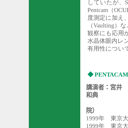
していたが、
S
Pentcam
（
OCU
度測定に加え
（
Vaulting
）な
観察にも応用
水晶体眼内レ
有用性につい
◆
PENTACA
講演者：宮井
和典
（
院）
1999
年 東京大
1999
年 東京大