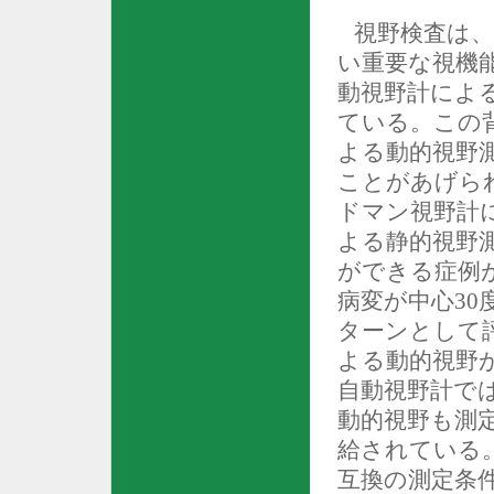
視野検査は、
い重要な視機
動視野計によ
ている。この
よる動的視野
ことがあげら
ドマン視野計
よる静的視野
ができる症例
病変が中心
30
ターンとして
よる動的視野
自動視野計で
動的視野も測
給されている
互換の測定条