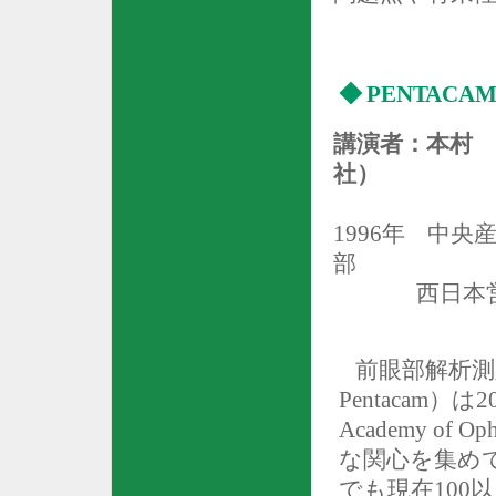
◆
PENTACA
講演者：本村 
社）
1996
年
中央産
部
西日本
前眼部解析測
Pentacam
）は
2
Academy of Oph
な関心を集め
でも現在
100
以