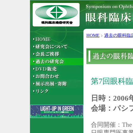
HOME
過去の眼科臨
第
7
回
眼科
日時：
2006
会場：パシ
合同開催：
The
日眼専門医事