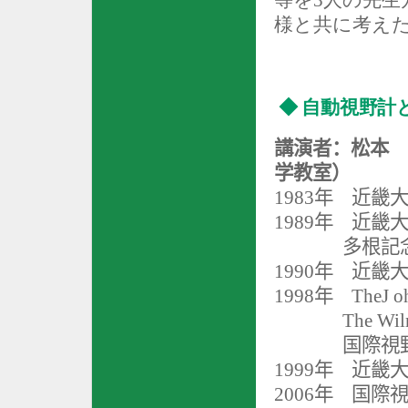
等を
3
人の先生
様と共に考え
◆ 自動視野計
講演者：松本 
学教室）
1
983
年
近畿
1989
年
近畿
多根記
1990
年
近畿
1998
年
TheJ o
The Wil
国際視
1999
年
近畿
2006
年
国際