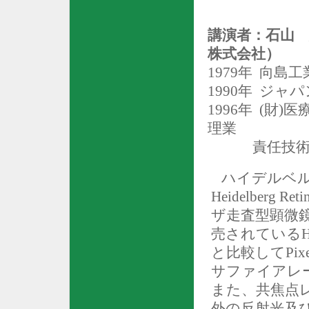
講演者：石山
株式会社）
1979
年
向島工
1990
年
ジャパ
1996
年
(
財
)
医
理業
責任技
ハイデルベ
Heidelberg Reti
ザ走査型顕微
売されている
と比較して
Pix
サファイアレ
また、共焦点
外の反射光及