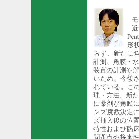
モ
近
Pen
形
らず、新たに
計測、角膜・
装置の計測や
いため、今後
れている。こ
理・方法、新
に薬剤が角膜
ンズ度数決定
ズ挿入後の位
特性および臨
問題点や将来