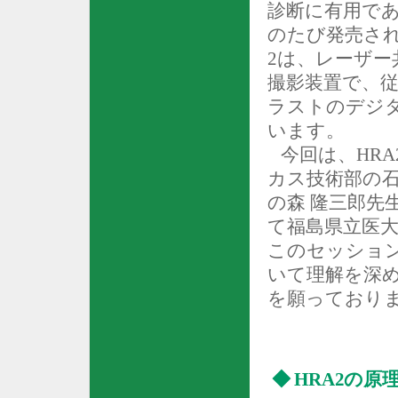
診断に有用で
のたび発売さ
2
は、レーザー
撮影装置で、
ラストのデジ
います。
今回は、
HRA
カス技術部の石
の森 隆三郎先
て福島県立医大
このセッショ
いて理解を深
を願っており
◆
HRA2
の原