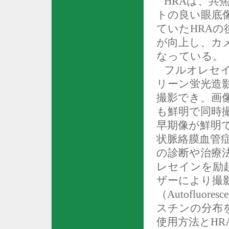
HRA
は、共
トの良い眼底
ていた
HRA
の
が向上し、カ
なっている。
フルオレセ
リーン蛍光造
撮影でき、画
も鮮明で同時
早期像が鮮明
状脈絡膜血管
の診断や治療
レセインを励
ザーにより撮
（
Autofluoresc
スチンの分布
使用方法と
HR