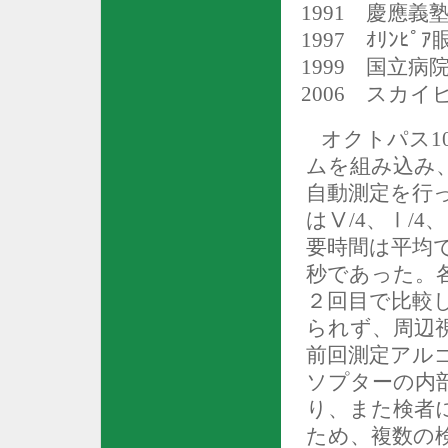
1991
慶應義塾
1997
ｵﾘﾝﾋﾟｱ
1999
国立病院
2006
スカイビ
オクトパス
1
ムを組み込み
自動測定を行
はⅤ
/4
、Ⅰ
/4
、
要時間は平均
秒であった。
２回目で比較
られず、周辺
前回測定アル
ソプターの内
り、また検者
ため、複数の