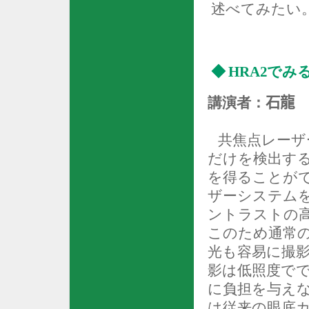
述べてみたい
◆
HRA2
でみ
講演者：
石龍 
共焦点レーザ
だけを検出す
を得ることが
ザーシステム
ントラストの
このため通常
光も容易に撮
影は低照度で
に負担を与え
は従来の眼底