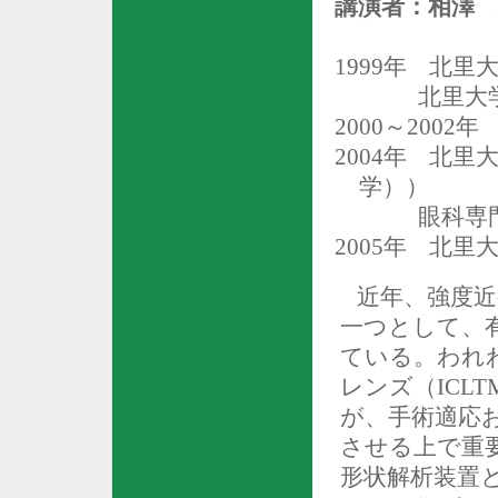
講演者：相澤 
1999
年
北里大
北里大
2000
～
2002
年
2004
年
北里大
学））
眼科専
2005
年
北里大
近年、強度
一つとして、
ている。われ
レンズ（
ICLT
が、手術適応
させる上で重
形状解析装置