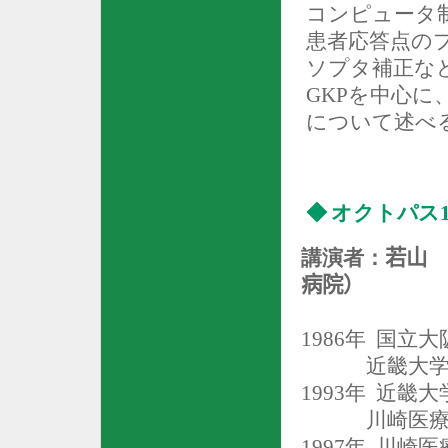
コンピュータ
患者応答点の
ソプタ補正な
GKP
を中心に
について述べ
◆
オクトパス
講演者：
若山 
病院）
1986
年
国立大
近畿大
1993
年
近畿大
川崎医療
1997
年
川崎医