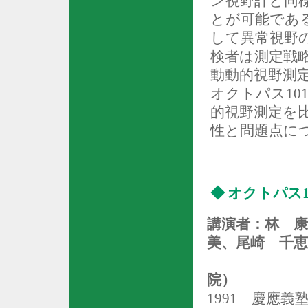
ン視野計と同
とが可能であ
して異常視野
検者は測定戦
動動的視野測
オクトパス
10
的視野測定を
性と問題点に
◆
オクトパス
講演者：林 康
美、尾崎 千恵
院）
1991
慶應義塾