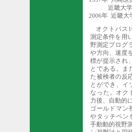
近畿大
2006
年
近畿大
オクトパス
1
測定条件を用
野測定プログ
や方向、速度
標が提示され
とである。ま
た被検者の反
とができ、イ
なった。オク
力後、自動的
ゴールドマン
やタッチペン
手動動的視野