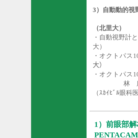
3
）自動動的視
（北里大）
・自動視野計
大）
・オクトパス
1
大）
・オクトパス
1
林 
（ｽｶｲﾋﾞﾙ
眼科
1
）前眼部
PENTACA