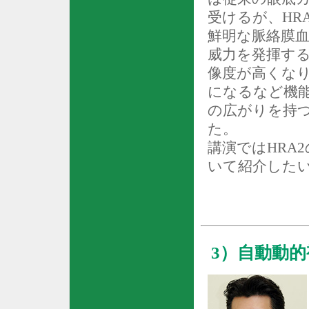
受けるが、
HR
鮮明な脈絡膜
威力を発揮す
像度が高くな
になるなど機
の広がりを持
た。
講演では
HRA2
いて紹介した
3
）自動動的