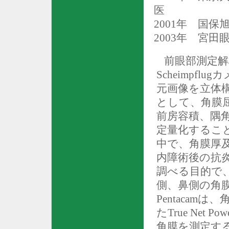
医
2001
年 国保旭
2003
年 宮田眼
前眼部測定解
Scheimpflug
カ
元画像を立体
として、角膜
前房容積、隅
定量化するこ
中で、角膜厚
内障術後の抗
調べる目的で
側、鼻側の角
Pentacam
は、
た
True Net Pow
角膜を測定す