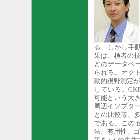
る。しかし手
果は、検者の
どのデータベ
られる。オク
動的視野測定
している。
GK
可能という大
周辺イソプタ
との比較等、
である。この
法、有用性、